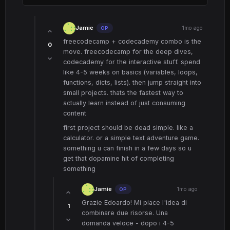
Jamie
1mo ago
OP
freecodecamp + codecademy combo is the
0
move. freecodecamp for the deep dives,
codecademy for the interactive stuff. spend
like 4-5 weeks on basics (variables, loops,
functions, dicts, lists). then jump straight into
small projects. thats the fastest way to
actually learn instead of just consuming
content
first project should be dead simple. like a
calculator. or a simple text adventure game.
something u can finish in a few days so u
get that dopamine hit of completing
something
Jamie
1mo ago
OP
Grazie Edoardo! Mi piace l'idea di
1
combinare due risorse. Una
domanda veloce - dopo i 4-5