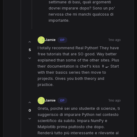
settimane di basi, quali argomenti
dovrei imparare dopo? Sono un po'
nervosa che mi manchi qualcosa di
importante.
Jamie
1mo ago
OP
I totally recommend Real Python! They have
5
free tutorials that are SO good. Way better
explained than some of the other sites. Plus
their documentation is chef's kiss 👨‍🍳 Start
with their basics series then move to
projects. Gives you both theory and
practice.
Jamie
1mo ago
OP
Greta, poiché sei uno studente di scienze, ti
0
suggerisco di imparare Python nel contesto
scientifico da subito. Impara NumPy e
Matplotlib prima piuttosto che dopo.
Renderà tutto più interessante e rilevante al