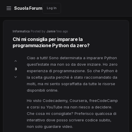
Scuola Forum
Log In
Informatica
·
Posted by
Jamie
·
1mo ago
Chi mi consiglia per imparare la
programmazione Python da zero?
Ciao a tutti! Sono determinata a imparare Python
quest’estate ma non so da dove iniziare. Ho zero
3
esperienza di programmazione. So che Python è
la scelta giusta perché è stato raccomandato da
molti, ma mi sento sopraffatta da tutte le risorse
disponibili online.
Ho visto Codecademy, Coursera, freeCodeCamp
e corsi su YouTube ma non riesco a decidere.
Che cosa mi consigliate? Preferisco qualcosa di
interattivo dove posso scrivere codice subito,
non solo guardare video.