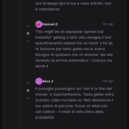
una strategia tipo la tua e sono entrato. non
è coincidenza
Hannah D
1mo ago
This might be an unpopular opinion but
0
honestly? getting a tutor who insegna il test
specificamente helped me so much. il fai da
te funziona per tanta gente ma io avevo
bisogno di qualcuno che mi dicesse 'qui stai
facendo un errore sistematico'. Costoso ma
worth it
Alice Z
1mo ago
Il consiglio psicologico sul 'non è la fine del
0
mondo' è importantissimo. Tanta gente entra
al primo colpo ma tanta no. Non diminuisce il
tuo valore di persona. Focus on what you
can control - il resto è nella sfera della
probabilità