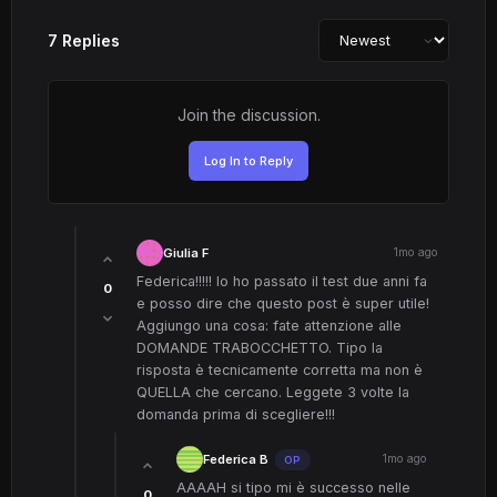
7 Replies
Join the discussion.
Log In to Reply
Giulia F
1mo ago
Federica!!!!! Io ho passato il test due anni fa
0
e posso dire che questo post è super utile!
Aggiungo una cosa: fate attenzione alle
DOMANDE TRABOCCHETTO. Tipo la
risposta è tecnicamente corretta ma non è
QUELLA che cercano. Leggete 3 volte la
domanda prima di scegliere!!!
Federica B
1mo ago
OP
AAAAH si tipo mi è successo nelle
0