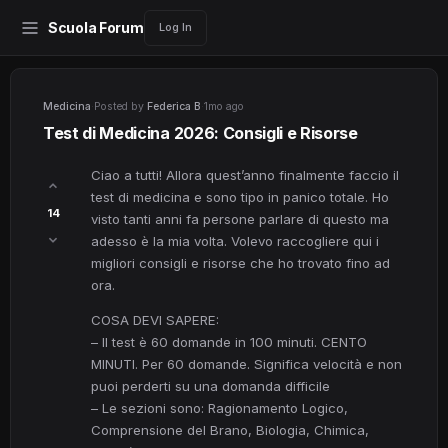
Scuola Forum
Log In
Medicina
·
Posted by
Federica B
·
1mo ago
Test di Medicina 2026: Consigli e Risorse
Ciao a tutti! Allora quest’anno finalmente faccio il
test di medicina e sono tipo in panico totale. Ho
14
visto tanti anni fa persone parlare di questo ma
adesso è la mia volta. Volevo raccogliere qui i
migliori consigli e risorse che ho trovato fino ad
ora.
COSA DEVI SAPERE:
– Il test è 60 domande in 100 minuti. CENTO
MINUTI. Per 60 domande. Significa velocità e non
puoi perderti su una domanda difficile
– Le sezioni sono: Ragionamento Logico,
Comprensione del Brano, Biologia, Chimica,