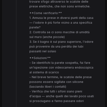
trovare sfogo attraverso le scatole delle
prese elettriche, che non sono ermetiche.
**Come verificarlo:**
1. Annusa le prese in diversi punti della casa
— l'odore è più forte vicino a una specifica
parete?
2. Controlla se ci sono macchie di umidità
sul muro (anche piccole)
3. Se il bagno è sul piano superiore, l'odore
può provenire da una perdita dei tubi
passanti nel solaio
**Soluzioni:**
- Se identifichi la parete sospetta, fai fare
un'ispezione con videocamera endoscopica
al sistema di scarico
- Nel breve termine, le scatole delle prese
possono essere sigillate con silicone
(lasciando liberi i contatti)
- Verifica che tutti i sifoni siano pieni
d'acqua — anche quelli dei lavabi poco usati
si prosciugano e fanno passare odori