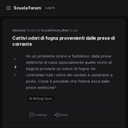
Scuola Forum
Log In
Idraulica
·
Posted by
ScuolaForum_Mod
·
1y ago
Cattivi odori di fogna provenienti dalle prese di
corrente
Ho un problema strano e fastidioso: dalla prese
elettriche di casa (specialmente quelle vicino al
2
bagno) proviene un odore di fogna. Ho
controllato tutti i sifoni dei sanitari e sembrano a
posto. Come è possibile che l’odore esca dalle
prese elettriche?
AI Writing Tools
1 replies
Share