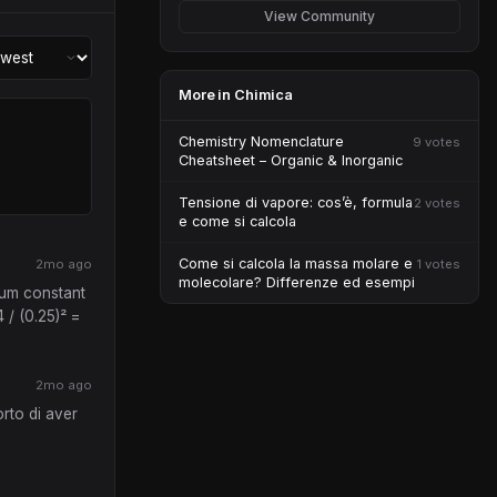
View Community
More in Chimica
Chemistry Nomenclature
9 votes
Cheatsheet – Organic & Inorganic
Tensione di vapore: cos’è, formula
2 votes
e come si calcola
Come si calcola la massa molare e
2mo ago
1 votes
molecolare? Differenze ed esempi
rium constant
 / (0.25)² =
2mo ago
orto di aver