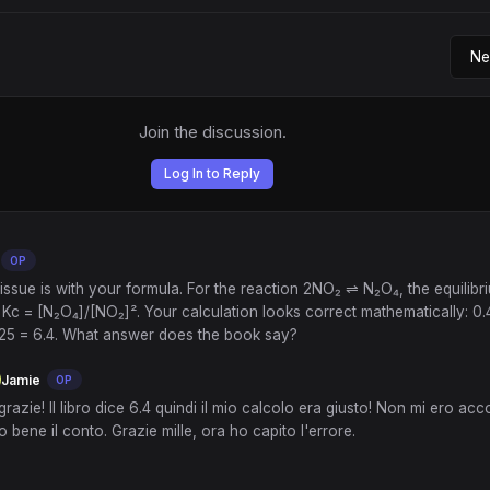
Join the discussion.
Log In to Reply
OP
e issue is with your formula. For the reaction 2NO₂ ⇌ N₂O₄, the equilib
Kc = [N₂O₄]/[NO₂]². Your calculation looks correct mathematically: 0.4
625 = 6.4. What answer does the book say?
Jamie
OP
grazie! Il libro dice 6.4 quindi il mio calcolo era giusto! Non mi ero acc
to bene il conto. Grazie mille, ora ho capito l'errore.