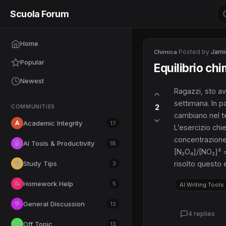
Scuola Forum
Home
·
Posted by
Jami
Chimica
Popular
Equilibrio chim
Newest
Ragazzi, sto av
settimana. In p
2
COMMUNITIES
cambiano nel t
A
Academic Integrity
17
L’esercizio chie
concentrazione 
AI Tools & Productivity
🤖
18
[N₂O₄]/[NO₂]² =
Study Tips
📚
risolto questo
3
Homework Help
📝
5
AI Writing Tools
General Discussion
💬
12
4 replies
Off Topic
☕
13