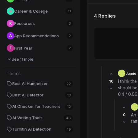
Career & College
💼
11
4 Replies
R
Resources
3
A
App Recommendations
2
F
First Year
2
See 11 more
Jamie
TOPICS
10
I think th
Best AI Humanizer
22
should be 
0.4 / 0.0
Best AI Detector
13
AI Checker for Teachers
12
0
Ah 
AI Writing Tools
46
fat
Turnitin AI Detection
19