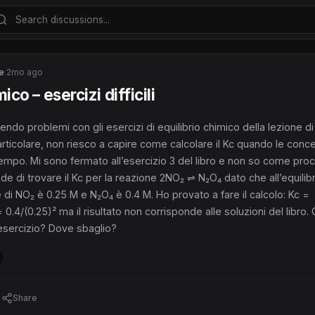
e
·
2mo ago
ico – esercizi difficili
endo problemi con gli esercizi di equilibrio chimico della lezione d
articolare, non riesco a capire come calcolare il Kc quando le conce
empo. Mi sono fermato all’esercizio 3 del libro e non so come pro
de di trovare il Kc per la reazione 2NO₂ ⇌ N₂O₄ dato che all’equilibr
di NO₂ è 0.25 M e N₂O₄ è 0.4 M. Ho provato a fare il calcolo: Kc =
 0.4/(0.25)² ma il risultato non corrisponde alle soluzioni del libro
 esercizio? Dove sbaglio?
Share